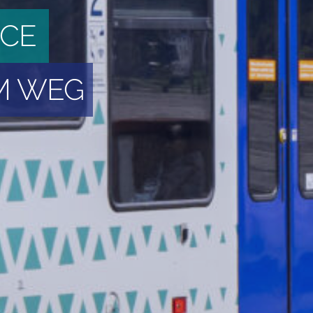
ICE
M WEG